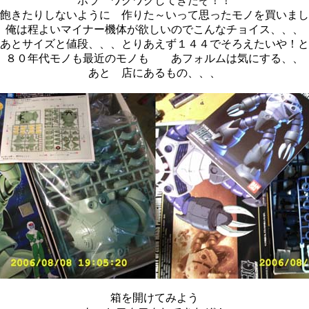
ホラ ワクワクしてきたぞ！！
飽きたりしないように 作りた～いって思ったモノを買いまし
俺は程よいマイナー機体が欲しいのでこんなチョイス、、、
あとサイズと値段、、、とりあえず１４４でそろえたいや！と
８０年代モノも最近のモノも あフォルムは気にする、、
あと 店にあるもの、、、
箱を開けてみよう